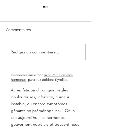
Commentaires
Rédigez un commentaire...
Pourquoi j'ai choisi
Naturopathie et 
d'intégrer le travail sur le
comment réduir
système nerveux et les
migraines et frin
émotions à mes
phase lutéale
accompagnements?
Découvrez aussi mon
livre Reine de mes
hormones
, paru aux éditions Eyrolles.
Acné, fatigue chronique, règles
douloureuses, infertilité, humeur
instable, ou encore symptômes
gênants en préménopause… On le
sait aujourd’hui, les hormones
gouvernent notre vie et peuvent nous