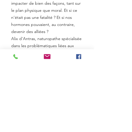
impacter de bien des façons, tant sur
le plan physique que moral. Et si ce
n’était pas une fatalité ? Et si nos
hormones pouvaient, au contraire,
devenir des alliées ?
Alix d’Antras, naturopathe spécialisée
dans les problématiques liées aux
déséquilibres hormonaux, a utilisé son
expérience personnelle et son
expertise pour développer une
méthode inédite et très efficace. Elle
vous propose dans ce livre
passionnant de mieux comprendre
l’ensemble de votre système hormonal
et d’adopter des outils simples pour
redevenir actrice de votre bien-être !
Découvrez cette méthode qui va vous
changer la vie !
Des clés pour mieux comprendre les