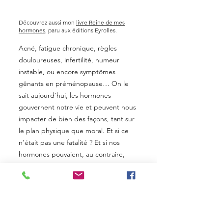
système nerveux et les
migraines et frin
émotions à mes
phase lutéale
accompagnements?
Découvrez aussi mon
livre Reine de mes
hormones
, paru aux éditions Eyrolles.
Acné, fatigue chronique, règles
douloureuses, infertilité, humeur
instable, ou encore symptômes
gênants en préménopause… On le
sait aujourd’hui, les hormones
gouvernent notre vie et peuvent nous
impacter de bien des façons, tant sur
le plan physique que moral. Et si ce
n’était pas une fatalité ? Et si nos
hormones pouvaient, au contraire,
devenir des alliées ?
Alix d’Antras, naturopathe spécialisée
dans les problématiques liées aux
déséquilibres hormonaux, a utilisé son
expérience personnelle et son