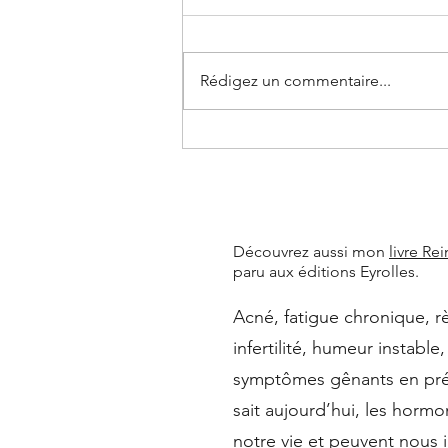
Rédigez un commentaire...
Régulation du système
nerveux : • Pourquoi ton corps
reste en mode protection?
Découvrez aussi mon
livre R
paru aux éditions Eyrolles.
Acné, fatigue chronique, r
infertilité, humeur instable
symptômes gênants en p
sait aujourd’hui, les horm
notre vie et peuvent nous 