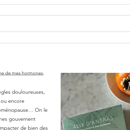
Pourquoi j'ai choisi d'intégrer
Natu
le travail sur le système
comm
nerveux et les émotions à mes
fring
accompagnements?
eine de mes hormones
,
ègles douloureuses,
, ou encore
réménopause… On le
ones gouvernent
impacter de bien des