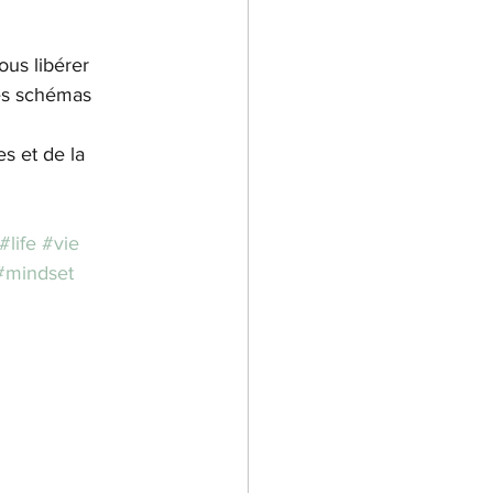
ous libérer 
es schémas 
s et de la 
#life
#vie
#mindset