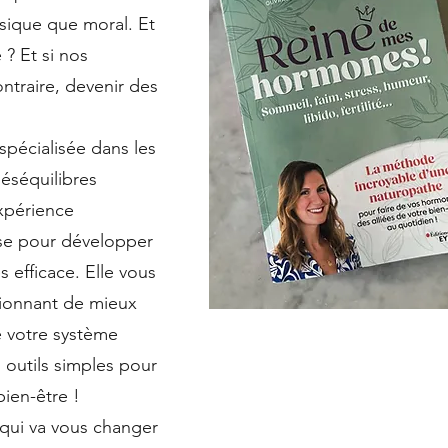
ysique que moral. Et
é ? Et si nos
ntraire, devenir des
spécialisée dans les
éséquilibres
xpérience
ise pour développer
 efficace. Elle vous
sionnant de mieux
 votre système
outils simples pour
bien-être !
qui va vous changer