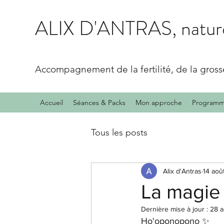
ALIX D'ANTRAS, naturo
Accompagnement de la fertilité, de la gros
Accueil
Séances & Packs
Mon approche
Programme
Tous les posts
Alix d'Antras
14 aoû
La magie
Dernière mise à jour :
28 a
Ho'oponopono ✨