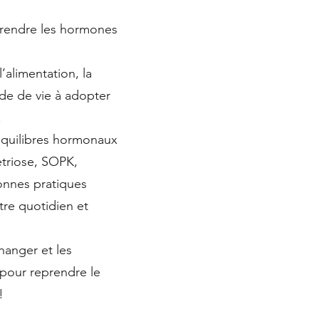
rendre les hormones
’alimentation, la
de de vie à adopter
.
équilibres hormonaux
étriose, SOPK,
nnes pratiques
re quotidien et
changer et les
pour reprendre le
!