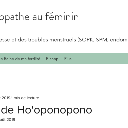
pathe au féminin
sesse et des troubles menstruels (SOPK, SPM, endomé
 Reine de ma fertilité
E-shop
Plus
t 2019
1 min de lecture
 de Ho'oponopono
oût 2019