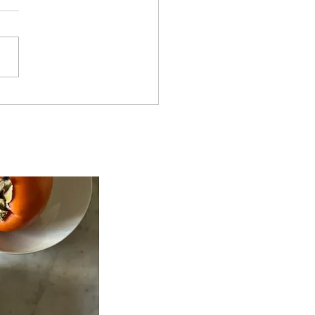
ropathie et SPM,
ent réduire migraines et
ales en phase lutéale