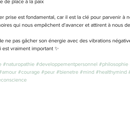
e de place à la paix
 prise est fondamental, car il est la clé pour parvenir à n
ires qui nous empêchent d'avancer et attirent à nous d
de ne pas gâcher son énergie avec des vibrations négative
i est vraiment important ✨
e
#naturopathie
#developpementpersonnel
#philosophie
#amour
#courage
#peur
#bienetre
#mind
#healthymind
econscience