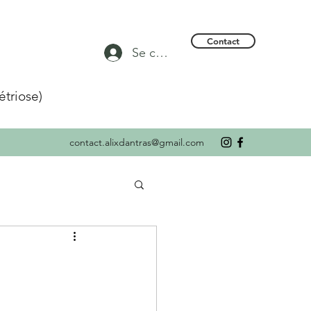
Contact
Se connecter
triose)
contact.alixdantras@gmail.com