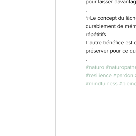
pour laisser davantag
.
✨Le concept du lâcher
durablement de mémo
répétitifs 
L'autre bénéfice est 
préserver pour ce qu
.
#naturo
#naturopath
#resilience
#pardon
#mindfulness
#plein