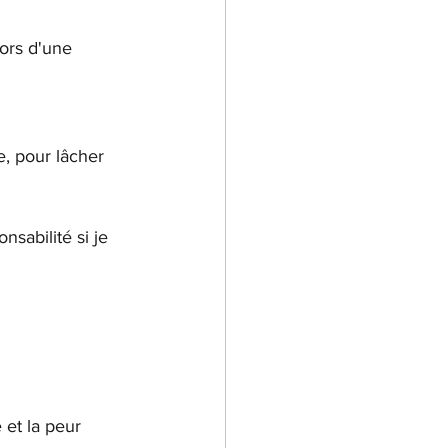
lors d'une 
, pour lâcher 
nsabilité si je 
et la peur 